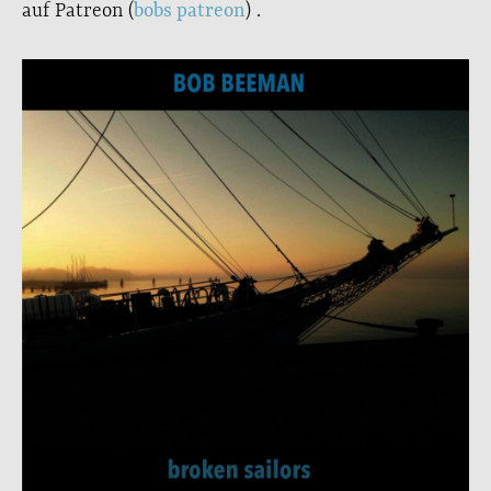
auf Patreon (
bobs patreon
) .